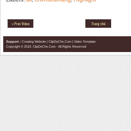
« Prev Video
Trang chủ
Support :
Creating Website
|
ClipDeChe.Com
|
Video Template
Copyright © 2019.
ClipDeChe.Com
- All Rights Reserved