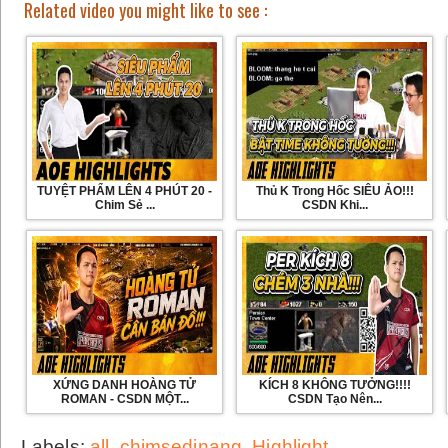
Related video you might like to see :
TUYỆT PHẨM LÊN 4 PHÚT 20 -
Thủ K Trong Hốc SIÊU ẢO!!!
Chim Sẻ ...
CSDN Khi...
XỨNG DANH HOÀNG TỬ
KÍCH 8 KHÔNG TƯỞNG!!!!
ROMAN - CSDN MỘT...
CSDN Tạo Nên...
Labels:
all
,
chimsedinang
,
Highlight