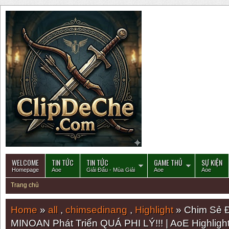
WELCOME
TIN TỨC
TIN TỨC
GAME THỦ
SỰ KIỆN
Homepage
Aoe
Giải Đấu - Mùa Giải
Aoe
Aoe
Trang chủ
Home
»
all
,
chimsedinang
,
Highlight
» Chim Sẻ Đ
MINOAN Phát Triển QUÁ PHI LÝ!!! | AoE Highligh